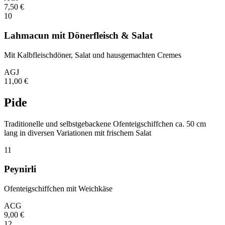
7,50
€
10
Lahmacun mit Dönerfleisch & Salat
Mit Kalbfleischdöner, Salat und hausgemachten Cremes
A
G
J
11,00
€
Pide
Traditionelle und selbstgebackene Ofenteigschiffchen ca. 50 cm
lang in diversen Variationen mit frischem Salat
11
Peynirli
Ofenteigschiffchen mit Weichkäse
A
C
G
9,00
€
12