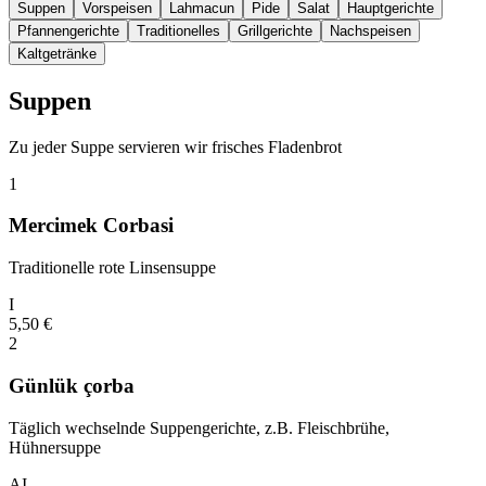
Suppen
Vorspeisen
Lahmacun
Pide
Salat
Hauptgerichte
Pfannengerichte
Traditionelles
Grillgerichte
Nachspeisen
Kaltgetränke
Suppen
Zu jeder Suppe servieren wir frisches Fladenbrot
1
Mercimek Corbasi
Traditionelle rote Linsensuppe
I
5,50
€
2
Günlük çorba
Täglich wechselnde Suppengerichte, z.B. Fleischbrühe,
Hühnersuppe
A
I