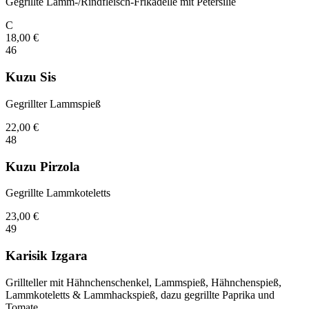
Gegrillte Lamm-/Rindfleisch-Frikadelle mit Petersilie
C
18,00
€
46
Kuzu Sis
Gegrillter Lammspieß
22,00
€
48
Kuzu Pirzola
Gegrillte Lammkoteletts
23,00
€
49
Karisik Izgara
Grillteller mit Hähnchenschenkel, Lammspieß, Hähnchenspieß,
Lammkoteletts & Lammhackspieß, dazu gegrillte Paprika und
Tomate