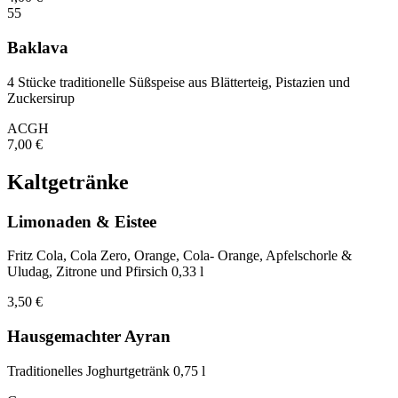
55
Baklava
4 Stücke traditionelle Süßspeise aus Blätterteig, Pistazien und
Zuckersirup
A
C
G
H
7,00
€
Kaltgetränke
Limonaden & Eistee
Fritz Cola, Cola Zero, Orange, Cola- Orange, Apfelschorle &
Uludag, Zitrone und Pfirsich 0,33 l
3,50
€
Hausgemachter Ayran
Traditionelles Joghurtgetränk 0,75 l