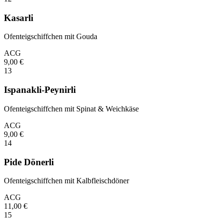
Kasarli
Ofenteigschiffchen mit Gouda
A
C
G
9,00
€
13
Ispanakli-Peynirli
Ofenteigschiffchen mit Spinat & Weichkäse
A
C
G
9,00
€
14
Pide Dönerli
Ofenteigschiffchen mit Kalbfleischdöner
A
C
G
11,00
€
15