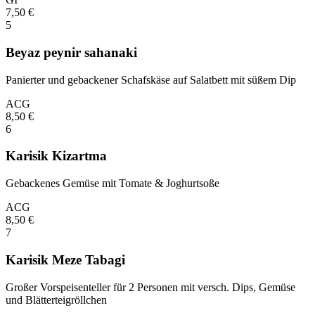
7,50
€
5
Beyaz peynir sahanaki
Panierter und gebackener Schafskäse auf Salatbett mit süßem Dip
A
C
G
8,50
€
6
Karisik Kizartma
Gebackenes Gemüse mit Tomate & Joghurtsoße
A
C
G
8,50
€
7
Karisik Meze Tabagi
Großer Vorspeisenteller für 2 Personen mit versch. Dips, Gemüse
und Blätterteigröllchen