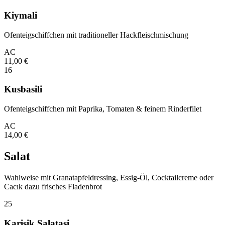
Kiymali
Ofenteigschiffchen mit traditioneller Hackfleischmischung
A
C
11,00
€
16
Kusbasili
Ofenteigschiffchen mit Paprika, Tomaten & feinem Rinderfilet
A
C
14,00
€
Salat
Wahlweise mit Granatapfeldressing, Essig-Öl, Cocktailcreme oder
Cacık dazu frisches Fladenbrot
25
Karisik Salatasi