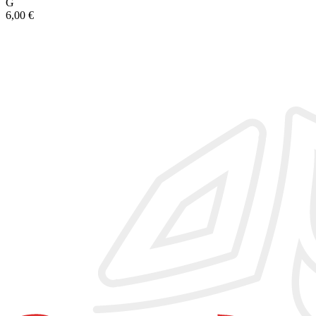
G
6,00
€