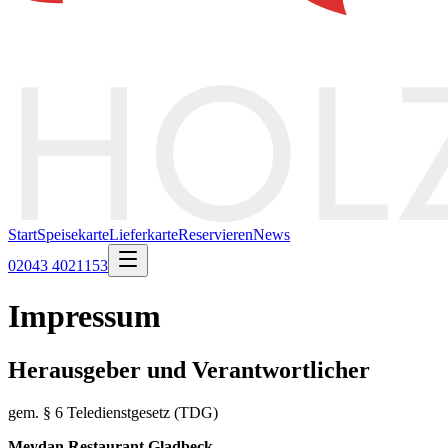
Start
Speisekarte
Lieferkarte
Reservieren
News
02043 4021153
Impressum
Herausgeber und Verantwortlicher
gem. § 6 Teledienstgesetz (TDG)
Meydan Restaurant Gladbeck